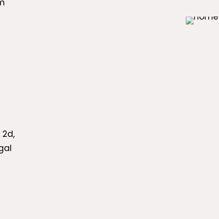
m
 2d,
gal