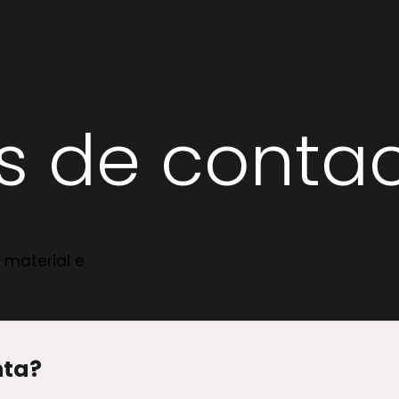
s de conta
ório
 material e
ta?