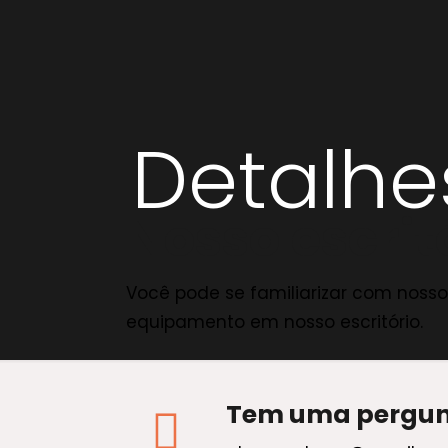
Detalhe
Nosso escrit
Você pode se familiarizar com nosso
equipamento em nosso escritório.
Tem uma pergun